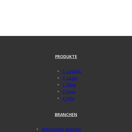
PRODUKTE
C-Logistic
C-Lager
C-Fleet
C-View
C-Info
BRANCHEN
Automotive Branche