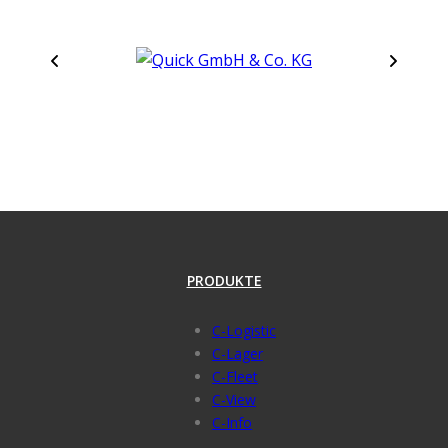
PRODUKTE
C-Logistic
C-Lager
C-Fleet
C-View
C-Info