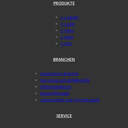
PRODUKTE
C-Logistic
C-Lager
C-Fleet
C-View
C-Info
BRANCHEN
Automotive Branche
Recycling und Abfalllogistik
Möbelspediteure
Baustofflogistik
Lebensmittel und Frischelogistik
SERVICE