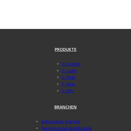
PRODUKTE
C-Logistic
C-Lager
C-Fleet
C-View
C-Info
BRANCHEN
Automotive Branche
Recycling und Abfalllogistik