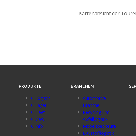
Kartenansicht der Toure
PRODUKTE
BRANCHEN
SE
C-Logistic
Automotive
C-Lager
Branche
C-Fleet
Recycling und
C-View
Abfalllogistik
C-Info
Möbelspediteure
Baustofflogistik